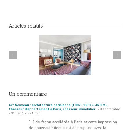
Articles relatifs
es 5 critères qui
Chasseur d’appartement
ent de la valeur à
à Paris : Comment ça
tre appartement
marche ?
Un commentaire
Art Nouveau : architecture parisienne (1882 - 1902) - ARFIM -
Chasseur d'appartement à Paris, chasseur immobilier
28 septembre
2015 at 13 h 21 min
[…] de façon accélérée à Paris et cette impression
de nouveauté tient aussi à la rupture avec la