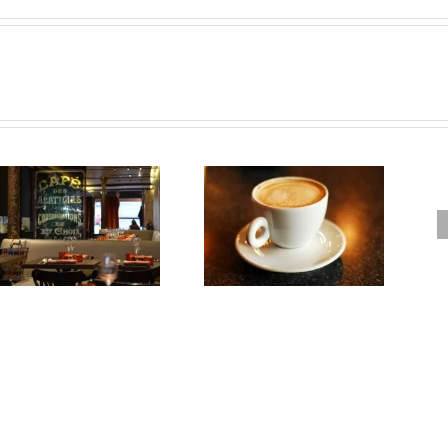
Carte des cafés à 1€ à
Le meilleur tartare d
Paris
Paris