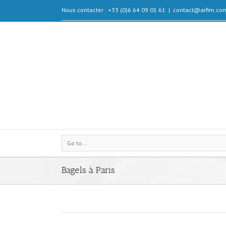
Nous contacter : +33 (0)6 64 09 01 61
|
contact@arfim.co
Go to...
Bagels à Paris