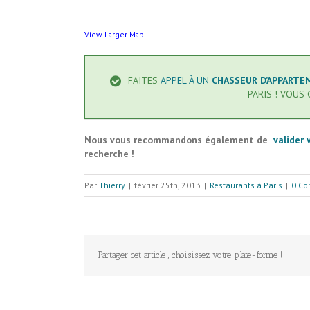
View Larger Map
FAITES
APPEL À UN
CHASSEUR D’APPART
PARIS ! VOUS
Nous vous recommandons également de
valider 
recherche !
Par
Thierry
|
février 25th, 2013
|
Restaurants à Paris
|
0 Co
Partager cet article , choisissez votre plate-forme !